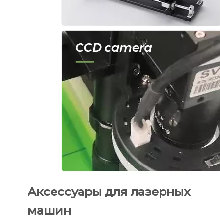
Типичный дизайн
программного
обеспечения Adobe
Illustrator, AutoCAD, Corel
Draw, 2D Design
Предпочтительные
типы файлов .dxf, .plt
Устройство
Открытая защита
безопасности
покрытия,
противопожарная
защита, защита от воды,
система сигнализации
тепловой сигнализации,
отдельно ключ
основной выключатель
питания
Машина
Расширенная
Размер
расщепление структуры
для экономии большей
стоимости доставки.
Полный размер
1.84x1.54x1.12m, размер
пакета 2x1,7x1,1 м.
Масса
550 кг
Гарантия
12 месяцев на месте,
исключая расходные
материалы (лазерная
трубка и оптика).
Аксессуары для лазерных
машин