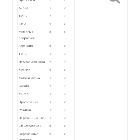
Акрил
√
√
Ткань
√
√
Стакан
x
x
Металлы с
x
x
покрытием
Керамика
x
x
Ткань
√
√
Натуральная кожа
√
√
Мрамор
x
x
Матовая доска
√
√
Бумага
√
√
Милар
√
√
Прессование
√
√
Резинка
√
√
Деревянный шпон
√
√
Стекловоломок
x
x
Окрашенные
x
x
металлы