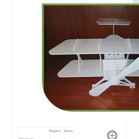
Выgrave.
Резать
Древесина
√
√