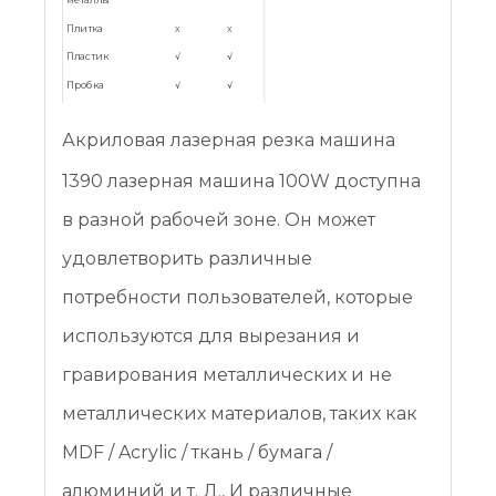
Плитка
x
x
Пластик
√
√
Пробка
√
√
Нержавеющая
√
√
сталь
Акриловая лазерная резка машина
1390 лазерная машина 100W доступна
в разной рабочей зоне. Он может
удовлетворить различные
потребности пользователей, которые
используются для вырезания и
гравирования металлических и не
металлических материалов, таких как
MDF / Acrylic / ткань / бумага /
алюминий и т. Д., И различные