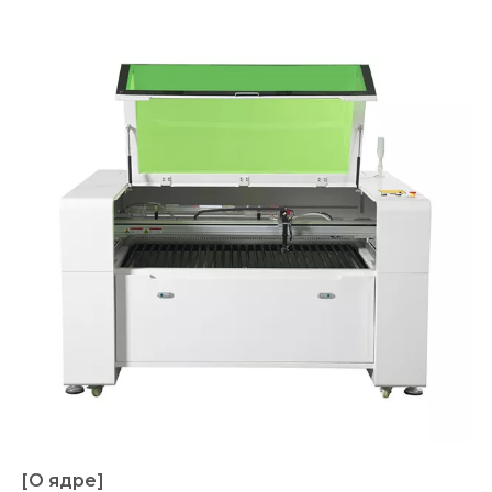
[О ядре]