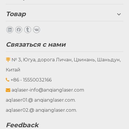
Товар
Связаться с нами
№ 3, Югуа, дорога Личан, Цзинань, Шаньдун,

Китай
+86 - 15550032166

aqlaser-info@anqianglaser.com

aqlaser01.
@ anqianglaser.com.
aqlaser02.
@ anqianglaser.com.
Feedback